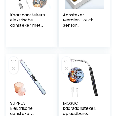
Kaarsaanstekers,
Aansteker
elektrische
Metalen Touch
aansteker met
Sensor
LED-batterijdisplay
Sigarettenaanstek
en
er Compacte Usb
veiligheidsschakel
Oplaadbare High-
aar, winddichte
end
aansteker, USB-
Geschenkdoos
aansteker
Aansteker (goud)
oplaadbaar voor
kaars, kachel,
barbecue,
vuurwerk
SUPRUS
MOSUO
Elektrische
kaarsaansteker,
aansteker,
oplaadbare