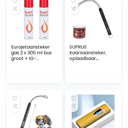
Eurojetaansteker
SUPRUS
gas 2 x 300 ml bus
Kaarsaansteker,
groot + IG-
oplaadbaar,
adapter
elektrische boog-
aansteker,
drievoudige
veiligheidsaanstek
er, roestvrijstalen
behuizing en
ophanghaak met
360° flexibele hals
(zwart)