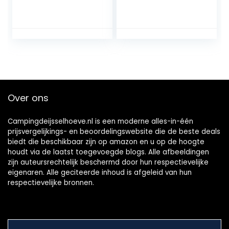
lichtboog,
elektrische
winddicht,
boogaansteker
vlamloos, USB-
Ontstekingsaanste
aansteker,
ker met USB-
oplaadbare
kabel, winddichte
aansteker met
vlamloze
veiligheidsslot voor
elektronische
kaarsen, BBQ,
aanstekers
camping (blauw)
keuken, barbecue,
Over ons
kaarsen,
gasfornuis, BBQ,
vuurwerk, zwart
Campingdeijsselhoeve.nl is een moderne alles-in-één
prijsvergelijkings- en beoordelingswebsite die de beste deals
biedt die beschikbaar zijn op amazon en u op de hoogte
houdt via de laatst toegevoegde blogs. Alle afbeeldingen
zijn auteursrechtelijk beschermd door hun respectievelijke
eigenaren. Alle geciteerde inhoud is afgeleid van hun
respectievelijke bronnen.