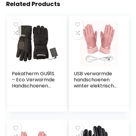
Related Products
Pekatherm GU91S
USB verwarmde
– Eco Verwarmde
handschoenen
Handschoenen
winter elektrische
met
verwarmingshand
Batterijhouder,
schoenen voor
Maat S | ECO
vrouwen,
Verwarmde
thermisch
Handschoenen |
verwarmde
Handschoenen
handschoenen,
voor Dames en
handwarmers
Heren
voor vrouwen,