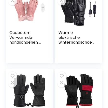
waterdichte
lederen
verwarmingshand
schoenen voor
rijden, fietsen
(roze)
Ocobetom
Warme
Verwarmde
elektrische
handschoenen,
winterhandschoen
USB-oplaad-
en usb, 3
verwarmingshand
instelbare
schoenen, 3D-
warmtestanden,
ergonomie, warme
touchscreen,
dameshandschoe
skihandschoenen
nen, USB-batterij,
voor mannen en
voor dames,
vrouwen
touchscreen,
waterdichte
winterhandschoen
en