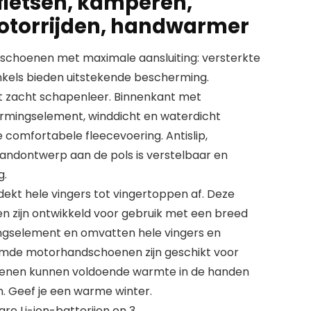
 fietsen, kamperen,
otorrijden, handwarmer
schoenen met maximale aansluiting: versterkte
nkels bieden uitstekende bescherming.
 zacht schapenleer. Binnenkant met
armingselement, winddicht en waterdicht
mfortabele fleecevoering. Antislip,
bandontwerp aan de pols is verstelbaar en
g.
kt hele vingers tot vingertoppen af. Deze
zijn ontwikkeld voor gebruik met een breed
ngselement en omvatten hele vingers en
mde motorhandschoenen zijn geschikt voor
enen kunnen voldoende warmte in de handen
 Geef je een warme winter.
re Li-ion-batterijen en 3