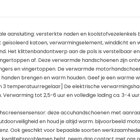
 aansluiting: versterkte naden en koolstofvezelenkels
et geïsoleerd katoen, verwarmingselement, winddicht 
nd. Het klittenbandontwerp aan de pols is verstelbaar en 
ingertoppen af. Deze verwarmde handschoenen zijn ontwi
ngers en vingertoppen. De verwarmde motorhandschoene
handen brengen en warm houden. Geef je een warme wi
 en 3 temperatuurregelaar] De elektrische verwarmings
 Verwarming tot 2,5-6 uur en volledige lading ca. 3-4 u
ouchscreensensensor: deze accuhandschoenen met aanra
doorveiligheid en houd je altijd warm. bijvoorbeeld motorfi
 enz. Ook geschikt voor bepaalde soorten werkzaamheden
f kwaliteitsproblemen hebt, neem dan contact met ons op 