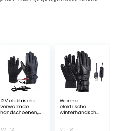
12V elektrische
Warme
verwarmde
elektrische
handschoenen,
winterhandscho
Riloer winter
enen usb, 3
winddicht
instelbare
motorfiets
warmtestanden