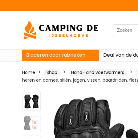
Search
for:
Bladeren door rubrieken
Deal van de d
Home
Shop
Hand- and voetwarmers
heren en dames, skiën, jagen, vissen, paardrijden, f