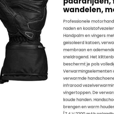
paardrijden,
wandelen, m
Professionele motorhand
naden en koolstofvezele
Handpalm en vingers met
geïsoleerd katoen, verw
membraan en ademende co
sneldrogend. Het klitten
beschermt je pols volledi
Verwarmingselementen de
verwarmde handschoenen 
infrarood vezelverwarmi
vingertoppen. De verwar
koude handen. Handscho
brengen en warm houden.
[7,4 V 2200 mAh oplaadba