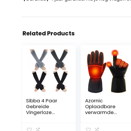
Related Products
Sibba 4 Paar
Azornic
Gebreide
Oplaadbare
Vingerloze
verwarmde
Handschoenen
handschoenen
Pols Met Vinger
op batterijen
Gaten Warmers
voor mannen en