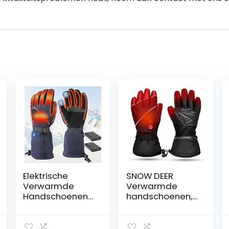
Elektrische
SNOW DEER
Verwarmde
Verwarmde
Handschoenen
handschoenen,
Oplaadbaar
oplaadbare
Extra Dikke
lithium lonen
Waterdichte
batterij, skiën