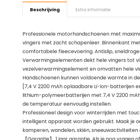
Beschrijving
Extra informatie
Professionele motorhandschoenen met maximale
vingers met zacht schapenleer. Binnenkant m
comfortabele fleecevoering. Antislip, sneldroge
Verwarmingselementen dekt hele vingers tot v
vezelverwarmingselement en omvatten hele vi
Handschoenen kunnen voldoende warmte in de 
[7,4 V 2200 mAh oplaadbare Li-ion-batterijen
lithium-polymeerbatterijen met 7,4 V 2200 mAh.
de temperatuur eenvoudig instellen.
Professioneel design voor winterrijden met t
intelligent apparaat worden gebruikt. Maak je out
kamperen, wandelen, skiën, sneeuwactiviteiten
【Garantie】 1 jaar garantie. Als je nog vragen o