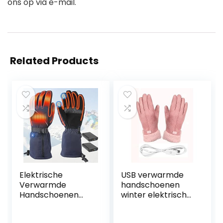
ons op via e-mail.
Related Products
Elektrische
USB verwarmde
Verwarmde
handschoenen
Handschoenen
winter elektrische
Oplaadbaar Extra
verwarmingshand
Dikke Waterdichte
schoenen voor