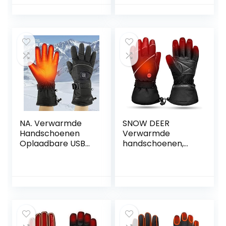
Winddichte
vrouwen,
Thermisch
thermisch
Handwarmers
verwarmde
Verwarming tot 8
handschoenen,
uur met 4000 mAh
handwarmers
x2 Batterijs voor
voor vrouwen,
Heren Dames
waterdichte
Winter Skiën
lederen
Motorrijden
verwarmingshand
Fietsen.
schoenen voor
rijden, fietsen
(roze)
NA. Verwarmde
SNOW DEER
Handschoenen
Verwarmde
Oplaadbare USB
handschoenen,
Waterdichte
oplaadbare lithium
Geïsoleerde
lonen batterij,
Elektrische
skiën wanten voor
Verwarmde
heren en dames,
Handschoenen
skiën, jagen, vissen,
Warm Winter
paardrijden,
Touchscreen
fietsen, kamperen,
Mannen/Vrouwen
wandelen,