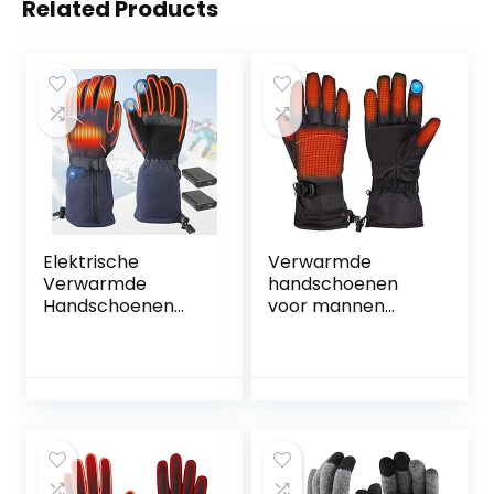
Related Products
Elektrische
Verwarmde
Verwarmde
handschoenen
Handschoenen
voor mannen
Oplaadbaar Extra
vrouwen –
Dikke Waterdichte
elektrische
Winddichte
verwarming
Thermisch
handschoenen,
Handwarmers
warme handen
Verwarming tot 8
warmers voor
uur met 4000 mAh
winter outdoor
x2 Batterijs voor
sport, waterdicht