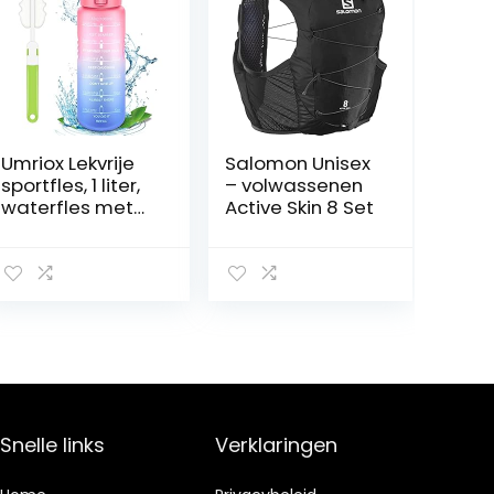
Umriox Lekvrije
Salomon Unisex
sportfles, 1 liter,
– volwassenen
waterfles met
Active Skin 8 Set
tijdmarkeringen,
BPA-vrij,
sportdrinkfles/fi
etsfles voor
outdoor,
kamperen,
wandelen, yoga,
gym, fitness,
school (roze-
blauw)
Snelle links
Verklaringen