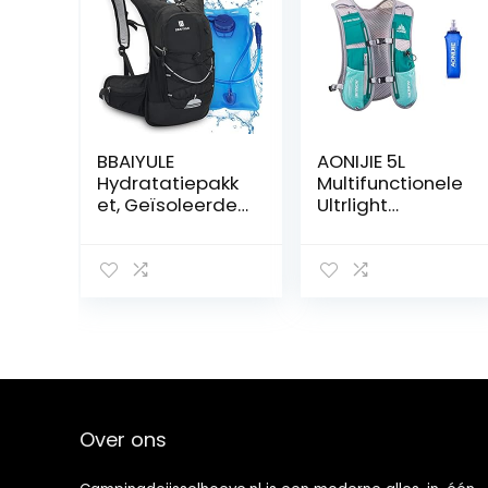
BBAIYULE
AONIJIE 5L
Hydratatiepakk
Multifunctionele
et, Geïsoleerde
Ultrlight
Hydratatierugza
fietsrugzak/drin
k met 2L BPA
krugzak met 500
vrije waterblaas,
ml drinkfles voor
voor hardlopen,
wandelen,
wandelen,
training,
fietsen, klimmen,
hardlopen,
kamperen,
klimmen
fietsen
Over ons