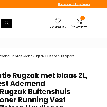
Nieuws en blogs lezen
0
Vergelijken
verlanglijst
emend Lichtgewicht Rugzak Buitenshuis Sport
tie Rugzak met blaas 2L,
Vest Ademend
 Rugzak Buitenshuis
oner Running Vest