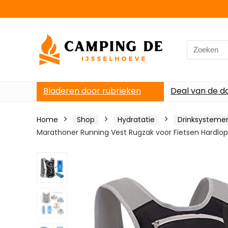
Search
for:
Bladeren door rubrieken
Deal van de d
Home
Shop
Hydratatie
Drinksysteme
Marathoner Running Vest Rugzak voor Fietsen Hard