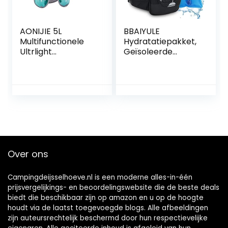
AONIJIE 5L
BBAIYULE
Multifunctionele
Hydratatiepakket,
Ultrlight
Geïsoleerde
fietsrugzak/drinkru
Hydratatierugzak
gzak met 500 ml
met 2L BPA vrije
drinkfles voor
waterblaas, voor
wandelen, training,
hardlopen,
hardlopen,
wandelen, fietsen,
klimmen
klimmen,
kamperen, fietsen
Over ons
Campingdeijsselhoeve.nl is een moderne alles-in-één
prijsvergelijkings- en beoordelingswebsite die de beste deals
biedt die beschikbaar zijn op amazon en u op de hoogte
houdt via de laatst toegevoegde blogs. Alle afbeeldingen
zijn auteursrechtelijk beschermd door hun respectievelijke