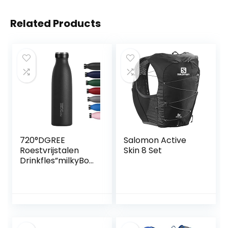
Related Products
720°DGREE
Salomon Active
Roestvrijstalen
Skin 8 Set
Drinkfles”milkyBott
le” – 350ml, 500ml,
750ml, 1L – BPA-
Free, Lekvrij zelfs
met koolzuur –
Thermosfles,
Vacuümkolf voor