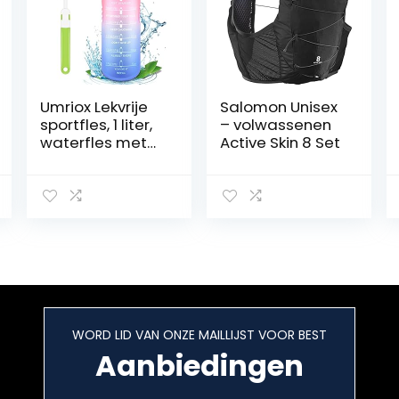
Umriox Lekvrije
Salomon Unisex
sportfles, 1 liter,
– volwassenen
waterfles met
Active Skin 8 Set
tijdmarkeringen,
BPA-vrij,
sportdrinkfles/fi
etsfles voor
outdoor,
kamperen,
wandelen, yoga,
gym, fitness,
school (roze-
blauw)
WORD LID VAN ONZE MAILLIJST VOOR BEST
Aanbiedingen