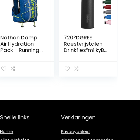
Nathan Damp
720°DGREE
Air Hydration
Roestvrijstalen
Pack – Running
Drinkfles”milkyBo
Vest Met 2L
ttle” – 350ml,
Blaas – Heren –
500ml, 750ml, 1L
Elektrisch Blauw
– BPA-Free,
Lekvrij zelfs met
koolzuur –
Thermosfles,
Vacuümkolf
voor Sport,
Kinderen, School,
Fitness, Outdoor,
Snelle links
Verklaringen
Camping
Home
Privacybeleid