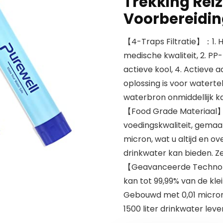
Trekking Rei
Voorbereidin
【4-Traps Filtratie】：1. 
medische kwaliteit, 2. PP
actieve kool, 4. Actieve 
oplossing is voor watert
waterbron onmiddellijk k
【Food Grade Materiaal】:
voedingskwaliteit, gemaakt
micron, wat u altijd en 
drinkwater kan bieden. Ze
【Geavanceerde Technolog
kan tot 99,99% van de kle
Gebouwd met 0,01 micron 
1500 liter drinkwater leve