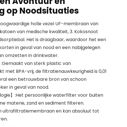
zen Avontuur en
g op Noodsituaties
Hoogwaardige holle vezel UF-membraan van
-katoen van medische kwaliteit, 3. Kokosnoot
adsorptiebal. Het is draagbaar, waardoor het een
ekorten in geval van nood en een nabijgelegen
an omzetten in drinkwater.
Gemaakt van sterk plastic van
 met BPA-vrij, de filtratienauwkeurigheid is 0,01
overal een betrouwbare bron van schoon
ker in geval van nood.
ie】:Het persoonlijke waterfilter voor buiten
ine materie, zand en sediment filteren.
ultrafiltratiemembraan en kan absoluut tot
ren.