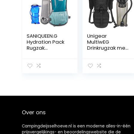
SANIQUEEN.G
Unigear
Hydration Pack
MultiwEG
Rugzak
Drinkrugzak met
Ademend 5L
2,5 liter drinkzak,
Lichtgewicht
tactische
Vest rugzak voor
hydratatie
Mannen
rugzak,
Vrouwen
fietsrugzak,
Running Fietsen
hydratatiepak,
Race
voor klimmen,
trekking, fietsen,
bergbeklimmen
Over ons
Campingdeijsselhoeve.nl is een moderne alles-in-één
prijsvergelijkings- en beoordelingswebsite die de