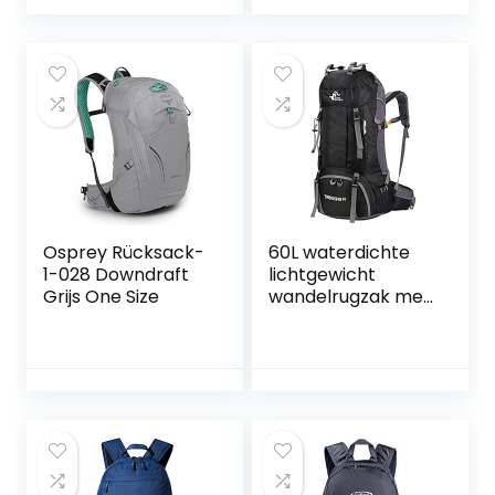
Ademende
Packable Rugzak
Hondenrugzak
voor Mannen
met
Vrouwen, voor
Binnenveiligheidslij
Outdoor Sport
n + Opvouwbare
Reizen Wandelen
Hondenschaal,
Wandelen
Ideaal voor
Camping Fietsen
Wandelen, Reizen
Buiten Gebruik
Osprey Rücksack-
60L waterdichte
1-028 Downdraft
lichtgewicht
Grijs One Size
wandelrugzak met
regenhoes,
buitensport
reisdagrugzak
voor klimmen,
kamperen, toeren