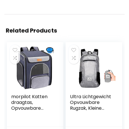
Related Products
morpilot Katten
Ultra Lichtgewicht
draagtas,
Opvouwbare
Opvouwbare
Rugzak, Kleine
Huisdierrugzak
Wandelen Rugzak,
voor Katten en
Duurzame
Kleine Honden,
Lichtgewicht