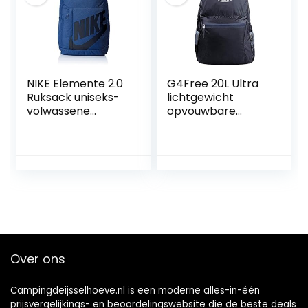
NIKE Elemente 2.0
G4Free 20L Ultra
Ruksack uniseks-
lichtgewicht
volwassene
opvouwbare
Uniseks rugzak
rugzak
Opvouwbare
waterbestendige
dagrugzak voor
buiten wandelen
Kamperen Reizen
Fietsen Vakantie
Unisex
Over ons
Campingdeijsselhoeve.nl is een moderne alles-in-één
prijsvergelijkings- en beoordelingswebsite die de beste deals