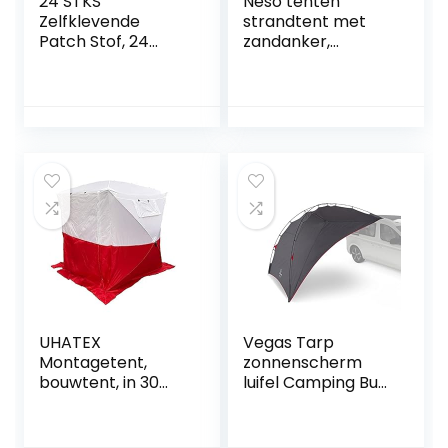
24 STKS
Neso tenten
Zelfklevende
strandtent met
Patch Stof, 24
zandanker,
Kleuren
draagbare luifel
Waterdichte
zonnescherm – 2,1
Lichtgewicht Stof
mx 2,1 m –
Reparatie Patches
gepatenteerde
Ehbo Reparatie
versterkte hoeken
Voor Kleding
Donsjack Tent
Kleding Slaapzak
(20 x 10 cm)
UHATEX
Vegas Tarp
Montagetent,
zonnenscherm
bouwtent, in 30
luifel Camping Bus,
seconden alleen
Achterkleptent,
op en af te breken
Auto
zonnescherm,