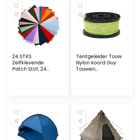
24 STKS
Tentgeleider Touw
Zelfklevende
Nylon koord Guy
Patch Stof, 24
Touwen
Kleuren
Winddichte
Waterdichte
tentgeleider Touw
Lichtgewicht Stof
Reflecterende
Reparatie Patches
koord Scheerlijn
Ehbo Reparatie
Reflecterende
Voor Kleding
nylon Touw
Donsjack Tent
Reflecterende
Kleding Slaapzak
Touw Outdoor
(20 x 10 cm)
Tent Touw voor
Outdoor Tent
Camping en