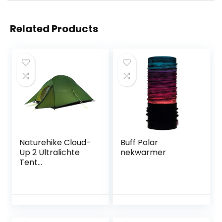
Related Products
Naturehike Cloud-
Buff Polar
Up 2 Ultralichte
nekwarmer
Tent
Backpacking-tent
voor 2 Personen
Wandelen
Kamperen Buiten
(20D Bosgroene
Upgrade)