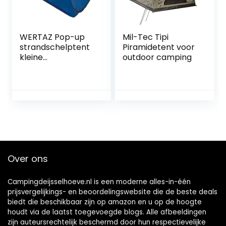
wandelgids 50
meter
WERTAZ Pop-up
Mil-Tec Tipi
strandschelptent
Piramidetent voor
kleine
outdoor camping
zonneschachten
Instant Pop Up
Face Shade
Baldakijn Anti-UV
Automatische
Shade tent voor
Outdoor Strand
Camping Vissen
Wandelen
Over ons
Campingdeijsselhoeve.nl is een moderne alles-in-één
prijsvergelijkings- en beoordelingswebsite die de beste deals
biedt die beschikbaar zijn op amazon en u op de hoogte
houdt via de laatst toegevoegde blogs. Alle afbeeldingen
zijn auteursrechtelijk beschermd door hun respectievelijke