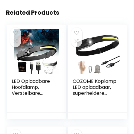
Related Products
LED Oplaadbare
COZOME Koplamp
Hoofdlamp,
LED oplaadbaar,
Verstelbare
superheldere
Hoofdband voor
sensorkoplamp,
Volwassenen en
waterdichte
Kinderen,
lichtgewicht
Waterdichte
koplamp, ideaal
Lichtgewicht Mini
voor joggen, werk,
LED Hoofdlamp
vissen, wandelen,