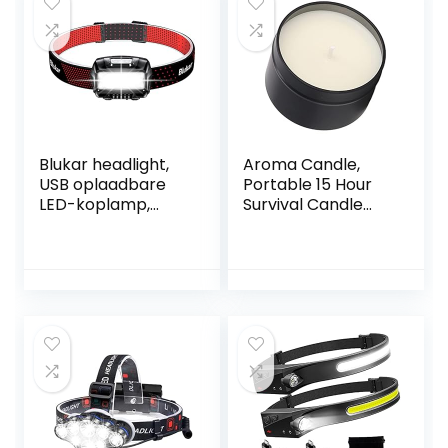
Rood Licht voor
fietsen
Lopend, Camping,
Wandelen USB-
Kabel
Meegeleverd
Blukar headlight,
Aroma Candle,
USB oplaadbare
Portable 15 Hour
LED-koplamp,
Survival Candle
waterdicht
voor Outdoor
superhelder 8
Emergency Home
standen mini-LED-
(zwart)
koplampen met
sensor en rood
licht, ideaal voor
joggen, kamperen,
vissen, hardlopen,
enz. [incl. USB-
kabel]