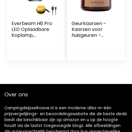
Everbeam H6 Pro
Geurkaarsen –
LED Oplaadbare
Kaarsen voor
Koplamp,
huisgeuren –
Bewegingssensor
Langdurige
Controle, 650
Aromatherapie
Lumen Helder 30
Jar-kaarsen,
Uur Gebruikstijd
Geuren
1200 mAh Batterij
Geurkaarsen voor
USB Koplamp
Vrouwen
Zaklamp, Camping
Moederdag
Wandelen Vissen
Verjaardagscadea
Werk
us A-r
Over ons
Waterbestendig
Fakkel
Campingdeijsselhoeve.nl is een moderne alles-in-één
prijsvergelijkings- en beoordelingswebsite die de beste deals
biedt die beschikbaar zijn op amazon en u op de hoogte
houdt via de laatst toegevoegde blogs. Alle afbeeldingen
zijn auteursrechtelijk beschermd door hun respectievelijke