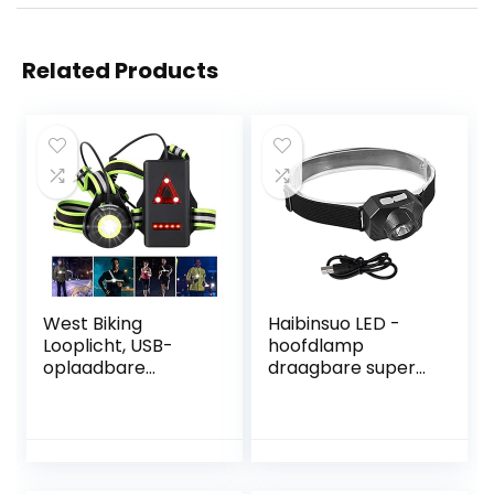
Related Products
West Biking
Haibinsuo LED -
Looplicht, USB-
hoofdlamp
oplaadbare
draagbare super
borstlamp, 90
heldere LED -
graden
hoofdlamp
verstelbare
duurzaam
stralingshoek, 500
lumen,