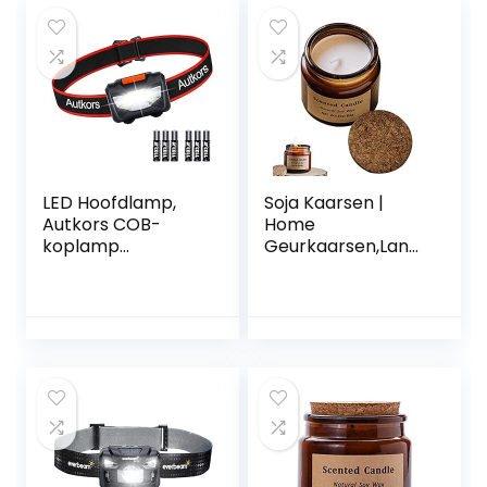
waterdichte lamp
voor hardlopen
met reflecterende
riemen voor
hardlopers, joggen
en kamperen
LED Hoofdlamp,
Soja Kaarsen |
Autkors COB-
Home
koplamp
Geurkaarsen,Lang
Superheldere
durige
koplamp met 3
Aromatherapie
lichtstanden,
Jar-kaarsen,
lichtgewicht en
Geuren
comfortabel om
Geurkaarsen voor
te dragen voor
Vrouwen
hardlopen,
Moederdag
kamperen, vissen
Verjaardagscadea
enz.
us Yusheng