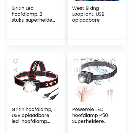
Gritin Led-
West Biking
hoofdlamp, 2
Looplicht, USB-
stuks, superhelder
oplaadbare
met 3 modi,
borstlamp, 90
waterdicht,
graden
lichtgewicht mini-
verstelbare
hoofdlamp voor
stralingshoek, 500
hardlopen,
lumen,
kamperen, joggen,
waterdichte lamp
vissen, voor
voor hardlopen
kinderen
met reflecterende
riemen voor
hardlopers, joggen
en kamperen
Gritin hoofdlamp,
Powerole LED
USB oplaadbare
hoofdlamp P50
led-hoofdlamp
Superheldere
met
verstelbare