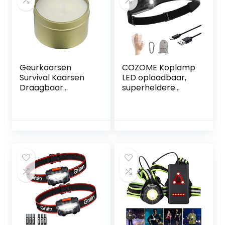
Geurkaarsen
COZOME Koplamp
Survival Kaarsen
LED oplaadbaar,
Draagbaar
superheldere
Buitenlicht (Goud)
sensorkoplamp,
waterdichte
lichtgewicht
koplamp, ideaal
voor joggen, werk,
vissen, wandelen,
fietsen