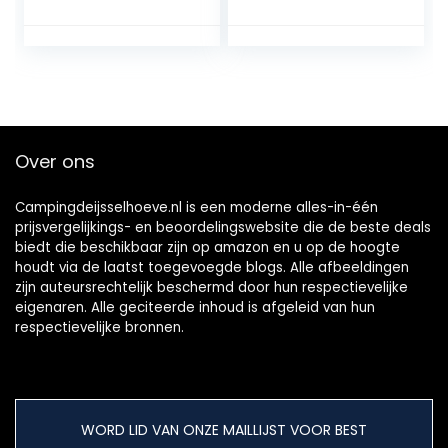
bewegingssensor,
zoomkoplamp, LED
zeer helder,
lichtgewicht
waterdichte
koplampsensorsc
hoofdlamp met
hakelaar,
2000 lumen en 4
waterdichte USB-
modi, perfect voor
koplamp
kamperen, joggen,
oplaadbaar en 4
vissen en meer
verlichtingsmodi
Over ons
voor fietsen die
buiten loopt
Campingdeijsselhoeve.nl is een moderne alles-in-één
prijsvergelijkings- en beoordelingswebsite die de beste deals
biedt die beschikbaar zijn op amazon en u op de hoogte
houdt via de laatst toegevoegde blogs. Alle afbeeldingen
zijn auteursrechtelijk beschermd door hun respectievelijke
eigenaren. Alle geciteerde inhoud is afgeleid van hun
respectievelijke bronnen.
WORD LID VAN ONZE MAILLIJST VOOR BEST