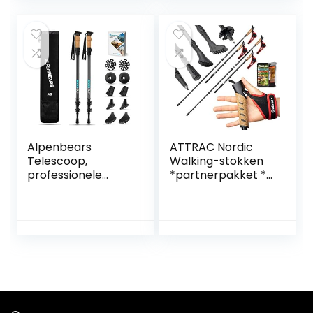
met anti-shock
heren, premium
vering rubberen
hiking Poles met
buffers en
kurkgreep
beschermkappen
wandelstokken
trekkingstokken,
blauw of zwart
Alpenbears
ATTRAC Nordic
Telescoop,
Walking-stokken
professionele
*partnerpakket *
trekkingstokken,
telescoop
wandelstokken,
verstelbaar incl.
verstelbaar tot 135
Nordic Walking
cm + rubberen
app
buffers, nordic
wandelstokken
walkingstokken,
met anti-shock
licht voor dames
demping
en heren