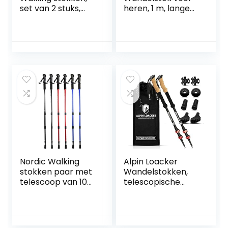
set van 2 stuks,
heren, 1 m, lange
trekking
wandelstok,
wandelstokken,
jachtstok,
lengte 65-135 cm,
wandelstok
kleurvarianten,
wandelstokken
met anti-shock
dempingssysteem
Nordic Walking
Alpin Loacker
stokken paar met
Wandelstokken,
telescoop van 100
telescopische
cm tot 135 cm
trekkingstokken,
verstelbaar, zeer
ski-stokken, Nordic
licht van
Walking stokken
aluminiumlegering
voor dames en