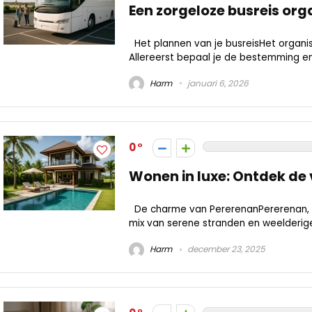
Een zorgeloze busreis org
Het plannen van je busreisHet organi
Allereerst bepaal je de bestemming en d
Harm
januari 6, 2026
0
Wonen in luxe: Ontdek de 
De charme van PererenanPererenan, ee
mix van serene stranden en weelderige 
Harm
december 23, 2025