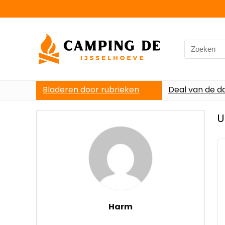
Search
for:
Bladeren door rubrieken
Deal van de d
U
Harm