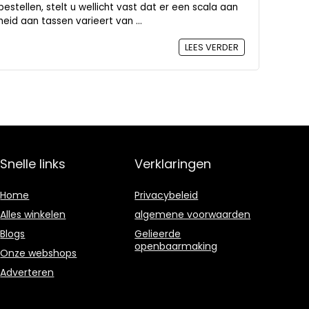
stellen, stelt u wellicht vast dat er een scala aan
id aan tassen varieert van ...
LEES VERDER
Snelle links
Verklaringen
Home
Privacybeleid
Alles winkelen
algemene voorwaarden
Blogs
Gelieerde
openbaarmaking
Onze webshops
Adverteren