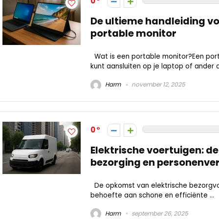
0
De ultieme handleiding vo
portable monitor
Wat is een portable monitor?Een port
kunt aansluiten op je laptop of ander 
Harm
november 12, 2025
0
Elektrische voertuigen: d
bezorging en personenve
De opkomst van elektrische bezorgvoe
behoefte aan schone en efficiënte ...
Harm
september 26, 2025