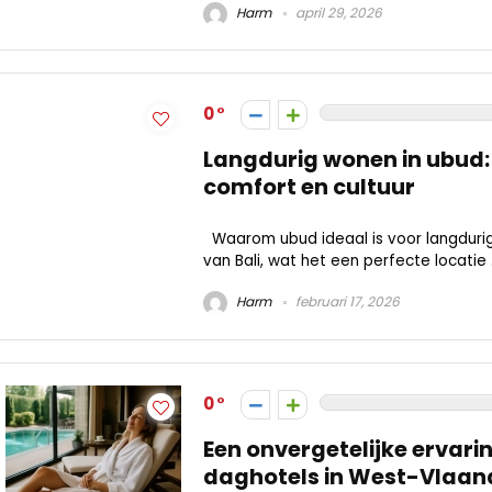
Harm
april 29, 2026
0
Langdurig wonen in ubud:
comfort en cultuur
Waarom ubud ideaal is voor langdurig v
van Bali, wat het een perfecte locatie .
Harm
februari 17, 2026
0
Een onvergetelijke ervari
daghotels in West-Vlaan