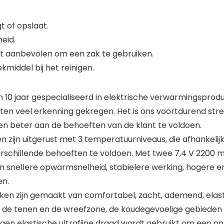
gt of opslaat.
eid.
t aanbevolen om een zak te gebruiken.
middel bij het reinigen.
 10 jaar gespecialiseerd in elektrische verwarmingspro
ten veel erkenning gekregen. Het is ons voortdurend st
en beter aan de behoeften van de klant te voldoen.
zijn uitgerust met 3 temperatuurniveaus, die afhankelij
schillende behoeften te voldoen. Met twee 7,4 V 2200 mAh
en snellere opwarmsnelheid, stabielere werking, hogere en
en.
en zijn gemaakt van comfortabel, zacht, ademend, elasti
de tenen en de wreefzone, de koudegevoelige gebieden zi
rgen elastische ultrafijne draad wordt gebruikt om ee