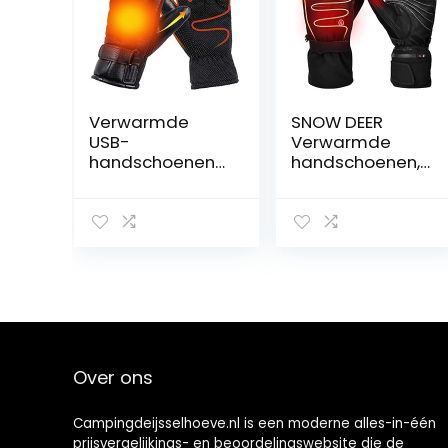
Verwarmde
SNOW DEER
USB-
Verwarmde
handschoenen
handschoenen,
voor de winter
verwarmde
elektrische
motorhandscho
warmingshands
enen, 7,4 V, 2200
choenen voor
mAh,
dames en
oplaadbare
heren,
lithium-ion-
thermische
accu,
verwarmde
handschoenen,
handschoenen
skiën, jagen,
voor fietsen,
vissen,
Over ons
handwarmers
paardrijden,
voor dames en
fietsen,
heren,
kamperen,
Campingdeijsselhoeve.nl is een moderne alles-in-één
waterdichte
wandelen,
prijsvergelijkings- en beoordelingswebsite die de