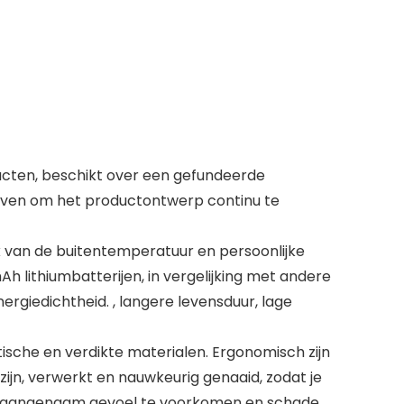
ducten, beschikt over een gefundeerde
reven om het productontwerp continu te
k van de buitentemperatuur en persoonlijke
 lithiumbatterijen, in vergelijking met andere
ergiedichtheid. , langere levensduur, lage
sche en verdikte materialen. Ergonomisch zijn
jn, verwerkt en nauwkeurig genaaid, zodat je
n onaangenaam gevoel te voorkomen en schade