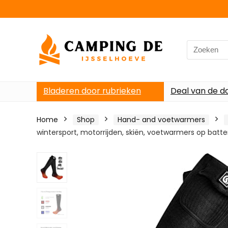
Search
for:
Bladeren door rubrieken
Deal van de d
Home
Shop
Hand- and voetwarmers
wintersport, motorrijden, skiën, voetwarmers op batte