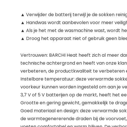
▲ Verwijder de batterij terwijl je de sokken reini
▲ Handwas wordt aanbevolen voor meer veiligh
▲ Als je het met de wasmachine wast, wordt he
▲ Droog het apparaat niet of gebruik geen bleek
Vertrouwen: BARCHI Heat heeft zich al meer dan
technische achtergrond en heeft van onze klan
verbeteren, de productkwaliteit te verbeteren 
Instelbare temperatuur: deze verwarmde sokken 
voorkeur kunnen worden ingesteld om aan je ver
3,7 V of 5 V batterijen op de markt, heeft het e
Grootte en gering gewicht, gemakkelijk te drag
Goed materiaal en design: deze verwarmde sokk
de warmtegenererende draden bij de voorvoet, 
voeten comfortabel en warm blijven. De verbo