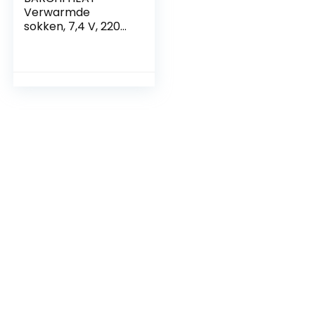
Verwarmde
sokken, 7,4 V, 2200
mAh, elektrische
oplaadbare
verwarmde sokken
voor wintersport,
motorrijden, skiën,
voetwarmers op
batterijen