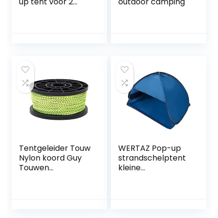
up tent voor 2
outdoor camping
personen,
festivaltent
vrijstaand,
superlichte pop-
up tent, 2000 mm
waterdicht,
ventilatiesysteem,
muggenbeschermi
ng
Tentgeleider Touw
WERTAZ Pop-up
Nylon koord Guy
strandschelptent
Touwen
kleine
Winddichte
zonneschachten
tentgeleider Touw
Instant Pop Up
Reflecterende
Face Shade
koord Scheerlijn
Baldakijn Anti-UV
Reflecterende
Automatische