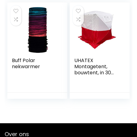
nylon Touw
Shade tent voor
Reflecterende
Outdoor Strand
Touw Outdoor
Camping Vissen
Tent Touw voor
Wandelen
Outdoor Tent
Camping en
wandelgids 50
meter
Buff Polar
UHATEX
nekwarmer
Montagetent,
bouwtent, in 30
seconden alleen
op en af te breken
Over ons