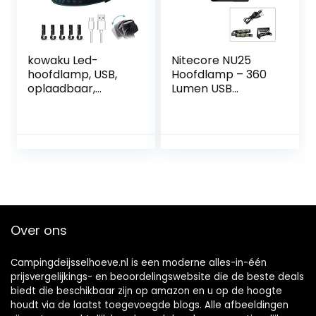
en kamperen
kowaku Led-
Nitecore NU25
hoofdlamp, USB,
Hoofdlamp – 360
oplaadbaar,
Lumen USB
hoofdlamp,
Oplaadbare
waterdicht en
Hardloop Lamp –
licht, 6
Lichtgewicht
verlichtingsmodi
Waterdichte
voor wandelen,
Hoofdlamp Met
fietsen, vissen,
Rood Licht
kamperen,
klussen,
brandafstand
Over ons
instelbaar)
Campingdeijsselhoeve.nl is een moderne alles-in-één
prijsvergelijkings- en beoordelingswebsite die de beste deals
biedt die beschikbaar zijn op amazon en u op de hoogte
houdt via de laatst toegevoegde blogs. Alle afbeeldingen