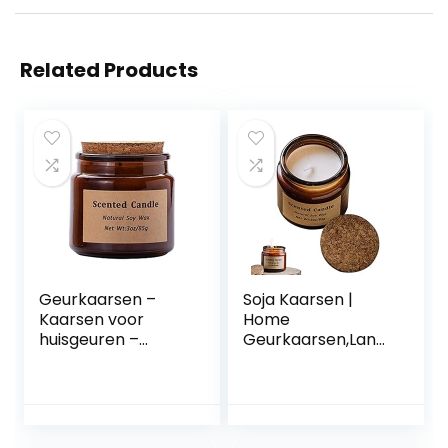
Related Products
Geurkaarsen –
Soja Kaarsen |
Kaarsen voor
Home
huisgeuren –
Geurkaarsen,Lang
Langdurige
durige
Aromatherapie
Aromatherapie
Jar-kaarsen,
Jar-kaarsen,
Geuren
Geuren
Geurkaarsen voor
Geurkaarsen voor