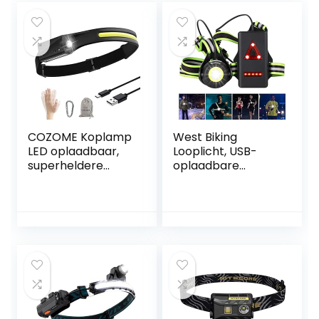
Vrouwen
Vrouwen
Moederdag
Moederdag
Verjaardagscadea
Verjaardagscadea
us A-r
us Yusheng
COZOME Koplamp
West Biking
LED oplaadbaar,
Looplicht, USB-
superheldere
oplaadbare
sensorkoplamp,
borstlamp, 90
waterdichte
graden
lichtgewicht
verstelbare
koplamp, ideaal
stralingshoek, 500
voor joggen, werk,
lumen,
vissen, wandelen,
waterdichte lamp
fietsen
voor hardlopen
met reflecterende
riemen voor
hardlopers, joggen