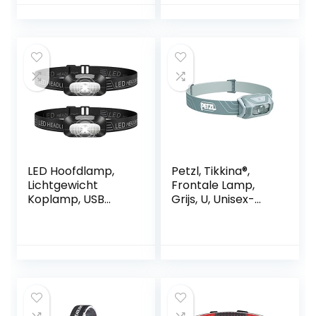
lichtgewicht
duurzaam
koplamp, ideaal
voor joggen, werk,
vissen, wandelen,
fietsen
LED Hoofdlamp,
Petzl, Tikkina®,
Lichtgewicht
Frontale Lamp,
Koplamp, USB
Grijs, U, Unisex-
Oplaadbare
Volwassene
Superheldere
Waterdichte
Koplamp voor
Kamperen,
Klimmen,
Wandelen, Vissen,
Nachtlezen,