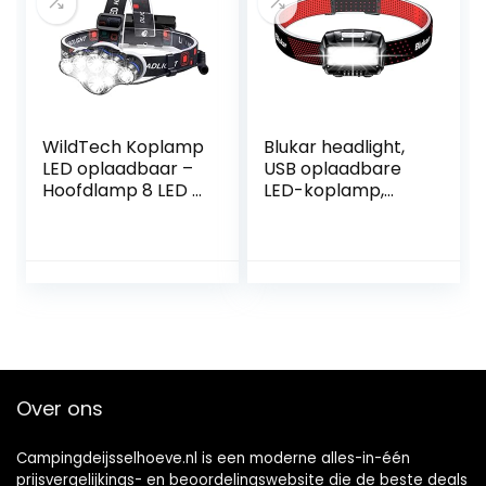
Hardlopen
WildTech Koplamp
Blukar headlight,
LED oplaadbaar –
USB oplaadbare
Hoofdlamp 8 LED –
LED-koplamp,
18000 lumen – 500
waterdicht
meter bereik –
superhelder 8
Verstelbaar
standen mini-LED-
Hoofdband –
koplampen met
waterdichte
sensor en rood
lichtgewicht voor
licht, ideaal voor
kinderen en
joggen, kamperen,
volwassenen
vissen, hardlopen,
enz. [incl. USB-
Over ons
kabel]
Campingdeijsselhoeve.nl is een moderne alles-in-één
prijsvergelijkings- en beoordelingswebsite die de beste deals