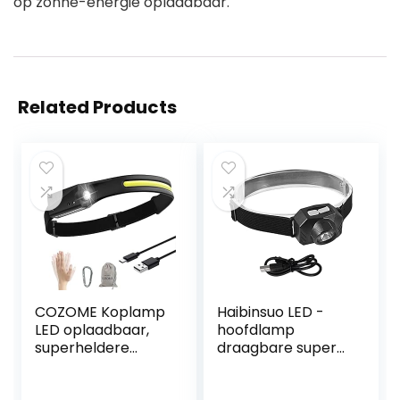
op zonne-energie oplaadbaar.
Related Products
COZOME Koplamp
Haibinsuo LED -
LED oplaadbaar,
hoofdlamp
superheldere
draagbare super
sensorkoplamp,
heldere LED -
waterdichte
hoofdlamp